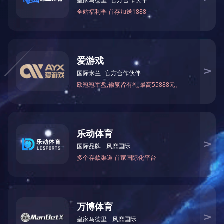
友谊丹诺 岛津纵向加热标准石墨管
岛津 纵向加热石墨锥