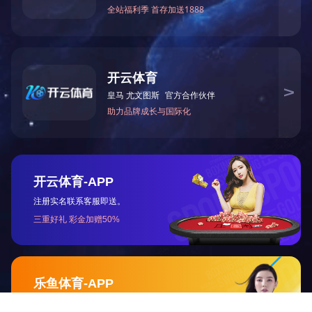
关注我们
Copyright © 星空(中国) 备案号：
京ICP备10043634号-3
星空官方web版入口
|
半岛官方端网站登录入口
|
星空在线平台
|
乐鱼页
面在线登录
|
九游app官方端入口
|
星空官方站线登录入口
|
完美体育网
址
|
开云(中国)Kaiyun·体育官方网站-登录入口
|
安博(中国体育)官方网站
|
网站星空官方网页版
公司简介
访客留言
电话咨询