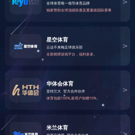
原装进口空心阴极灯
原装进口石墨管