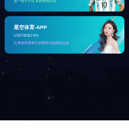
关注我们
Copyright © 星空(中国) 备案号：
京ICP备10043634号-3
星空官方web版入口
|
半岛官方端网站登录入口
|
星空在线平台
|
乐鱼页
面在线登录
|
九游app官方端入口
|
星空官方站线登录入口
|
完美体育网
址
|
开云(中国)Kaiyun·体育官方网站-登录入口
|
安博(中国体育)官方网站
|
网站星空官方网页版
公司简介
访客留言
电话咨询