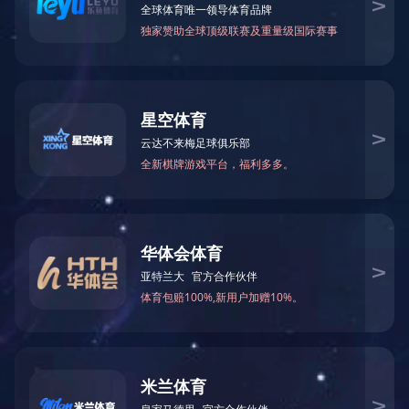
友谊丹诺 PE纵向加热涂层石墨管