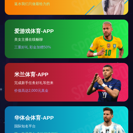
友谊丹诺 PE纵向加热连体平台石墨管
友谊丹诺 PE横向加热方型平台石墨管
星空官方网页版
1
2
下一页
末页