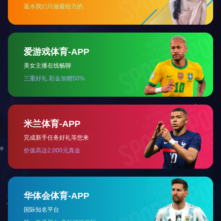
日立 纵向加热石墨锥
友谊丹诺 GBC(东西分析)纵向石墨锥
星空官方网页版
上一页
4
5
6
7