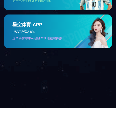
8
下一页
末页
关注我们
Copyright © 星空(中国) 备案号：
京ICP备10043634号-3
星空官方web版入口
|
半岛官方端网站登录入口
|
星空在线平台
|
乐鱼页
面在线登录
|
九游app官方端入口
|
星空官方站线登录入口
|
完美体育网
址
|
开云(中国)Kaiyun·体育官方网站-登录入口
|
安博(中国体育)官方网站
|
网站星空官方网页版
公司简介
访客留言
电话咨询