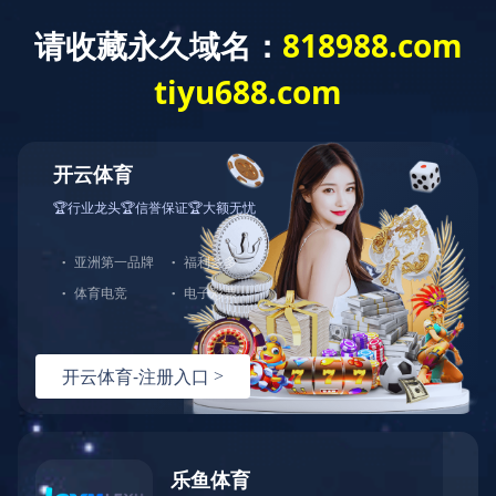
PE(Perkin ELmer)
热电(Thermo)
安捷伦(Agilent)
岛津(Shimadzu)
澳大利亚GBC(东西分析)
加拿大（Aurora）
耶拿（Analytikjena）
普析通用
日立(Hitachi)
瓦里安(Varian)