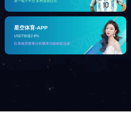
关注我们
Copyright © 星空(中国) 备案号：
京ICP备10043634号-3
星空官方web版入口
|
半岛官方端网站登录入口
|
星空在线平台
|
乐鱼页
面在线登录
|
九游app官方端入口
|
星空官方站线登录入口
|
完美体育网
址
|
开云(中国)Kaiyun·体育官方网站-登录入口
|
安博(中国体育)官方网站
|
网站星空官方网页版
公司简介
访客留言
电话咨询