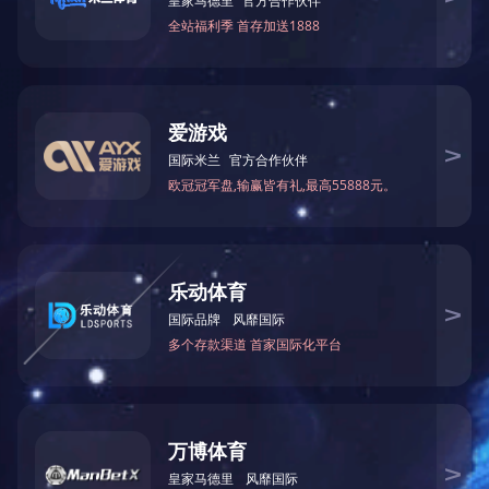
友谊丹诺 日立 纵向加热标准石墨管