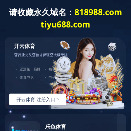
石墨管、石墨锥
雾化器喷嘴
空心阴极灯
自动进样器样品杯
石墨坩埚
配套仪器设备
原装进口石墨管、空心阴极灯