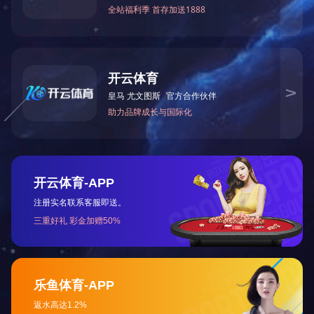
友谊丹诺 普析 横向加热涂层石墨管
友谊丹诺 瓦里安 纵向加热涂层石墨管