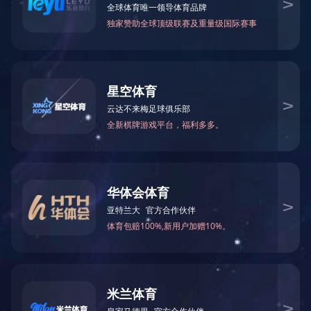
石墨是重要的碳元素同素异形体，需高温形成。高纯石墨
管品质好，工艺特点各异：块状石墨管结构致密、稳定坚固；
鳞片石墨管晶体呈鳞片状，品味一般但可塑性和润滑性好；隐
晶质...
空心阴极灯工作电流的大小影响强度
2024-03
空心阴极灯工作电流的大小直接影响灯放点的稳定性和锐
线光的输出强度。灯电流小，使能辐射的锐线光谱线窄，使测
量灵敏度高。...
纵向加热平台石墨管制造技术介绍
2024-03
纵向加热平台石墨管制造工艺有四种，国内常用压型不透
性石墨工艺，其周期短、成本低、强度高但导热性低。为适应
特殊介质工况，厂家调整工艺，采用不同粘接剂。新型管材如