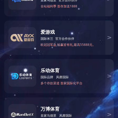
原则为以灯...
原子吸收石墨管依据的原理吸收作用
2024-03
原子吸收光谱法是依椐处于气态的被测元素基态原子对该
元素的原子共振辐射有强烈的吸收作用而建立的。该法具有检
出限低准确度高，选择性好,分析速度快等优点。...
横向加热平台石墨管影响的寿命及性能
2024-03
石墨管的使用寿命，与样品酸度、氧化性、原子化温度、
保护气纯度这几个因素有非常大的关系...
星空官方网页版
上一页
1
2
3
4